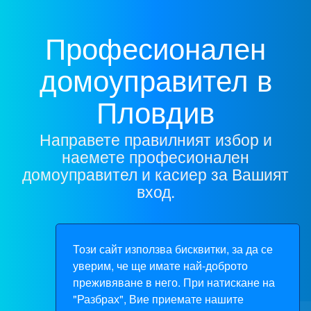
Професионален
домоуправител в
Пловдив
Направете правилният избор и
наемете професионален
домоуправител и касиер за Вашият
вход.
Направи запитване
Този сайт използва бисквитки, за да се
уверим, че ще имате най-доброто
преживяване в него. При натискане на
"Разбрах", Вие приемате нашите